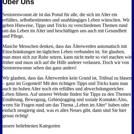
Über Uns
Seniorenwonne.de ist das Portal für alle, die sich im Alter ein
erfülltes, selbstbestimmtes und unabhängiges Leben wünschen. Wir
geben Hinweise, Tipps und Tricks zu verschiedenen Themen rund
um das Leben im Alter und beschäftigen uns auch mit Gesundheit
und Pflege.
Manche Menschen denken, dass das Älterwerden automatisch mit
Einschränkungen im täglichen Leben verbunden ist. Sie glauben,
man muss sich zur Ruhe setzen, kann nicht mehr so viel machen wie
früher und muss sich auf die Hilfe anderer verlassen. Doch wir von
Seniorenwonne sehen das ganz anders!
Wir glauben, dass das Älterwerden kein Grund ist, Trübsal zu blasen
– ganz im Gegenteil! Mit den richtigen Tipps und Tricks kann man
auch im hohen Alter noch ein erfülltes und abwechslungsreiches
Leben führen. Auf unserer Website finden Sie Tipps zu den Themen
Ernährung, Bewegung, Gehirnjogging und soziale Kontakte.Also,
wenn Sie Fragen rund um das Thema „Leben im Alter“ haben oder
einfach neugierig sind, was es alles Neues gibt, dann sind Sie hier
genau richtig!
unsere beliebtesten Kategorien