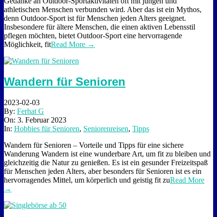
Gedanke an Outdoor-Sportaktivitäten oft mit jungen und
athletischen Menschen verbunden wird. Aber das ist ein Mythos,
denn Outdoor-Sport ist für Menschen jeden Alters geeignet.
Insbesondere für ältere Menschen, die einen aktiven Lebensstil
pflegen möchten, bietet Outdoor-Sport eine hervorragende
Möglichkeit, fit
Read More →
Wandern für Senioren
2023-02-03
By:
Ferhat G
On:
3. Februar 2023
In:
Hobbies für Senioren
,
Seniorenreisen
,
Tipps
Wandern für Senioren – Vorteile und Tipps für eine sichere
Wanderung Wandern ist eine wunderbare Art, um fit zu bleiben und
gleichzeitig die Natur zu genießen. Es ist ein gesunder Freizeitspaß
für Menschen jeden Alters, aber besonders für Senioren ist es ein
hervorragendes Mittel, um körperlich und geistig fit zu
Read More
→