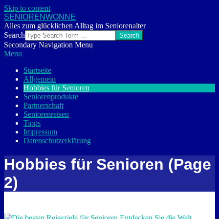
Skip to content
SENIORENWONNE
Alles zum glücklichen Alltag im Seniorenalter
Search
Secondary Navigation Menu
Menu
Startseite
Allgemein
Hobbies für Senioren
Seniorenprodukte
Partnerschaft
Seniorenreisen
Tipps
Impressum
Datenschutzerklärung
Hobbies für Senioren
(Page
2)