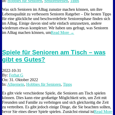
In:
Hobbies für Senioren
,
Seniorenreisen
,
Tipps
Was sich Senioren im Alltag zunutze machen können, um ihre
Lebensqualität zu verbessern Senioren Ratgeber – Die besten Tipps
für eine glückliche und beschwerdefreie Seniorenphase finden sich
im Alltag. Einige davon sind sehr einfach umzusetzen, andere
wiederum etwas komplexer. Wir haben uns gefragt, was Senioren
im Alltag machen können, um
Read More →
Spiele für Senioren am Tisch – was
gibt es Gutes?
2022-10-31
By:
Ferhat G
On:
31. Oktober 2022
In:
Allgemein
,
Hobbies für Senioren
,
Tipps
Es gibt viele verschiedene Spiele, die Senioren am Tisch spielen
können. Dies kann eine großartige Möglichkeit sein, um Zeit mit
Freunden und Familie zu verbringen und sich gleichzeitig die Zeit
zu vertreiben. Es gibt jedoch einige Dinge, die Sie beachten sollten,
bevor Sie eines dieser Spiele spielen. Zunächst einmal ist
Read More