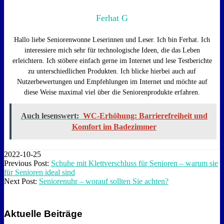
Ferhat G
Hallo liebe Seniorenwonne Leserinnen und Leser. Ich bin Ferhat. Ich
interessiere mich sehr für technologische Ideen, die das Leben
erleichtern. Ich stöbere einfach gerne im Internet und lese Testberichte
zu unterschiedlichen Produkten. Ich blicke hierbei auch auf
Nutzerbewertungen und Empfehlungen im Internet und möchte auf
diese Weise maximal viel über die Seniorenprodukte erfahren.
Auch lesenswert:
WC-Erhöhung: Barrierefreiheit und
Komfort im Badezimmer
2022-10-25
Previous Post:
Schuhe mit Klettverschluss für Senioren – warum sie
für Senioren ideal sind
Next Post:
Seniorenuhr – worauf sollten Sie achten?
Aktuelle Beiträge