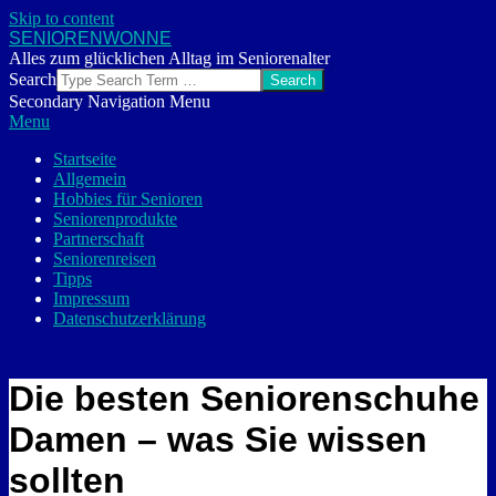
Skip to content
SENIORENWONNE
Alles zum glücklichen Alltag im Seniorenalter
Search
Secondary Navigation Menu
Menu
Startseite
Allgemein
Hobbies für Senioren
Seniorenprodukte
Partnerschaft
Seniorenreisen
Tipps
Impressum
Datenschutzerklärung
Die besten Seniorenschuhe
Damen – was Sie wissen
sollten