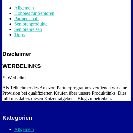
Allgemein
Hobbies für Senioren
Partnerschaft
Seniorenprodukte
Seniorenreisen
Tipps
Disclaimer
WERBELINKS
*=Werbelink
Als Teilnehmer des Amazon Partnerprogramms verdienen wir eine
Provision bei qualifizierten Käufen über unsere Produktlinks. Dies
hilft uns dabei, diesen Katzenratgeber – Blog zu betreiben.
Kategorien
Allgemein