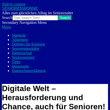
Skip to content
SENIORENWONNE
Alles zum glücklichen Alltag im Seniorenalter
Search
Secondary Navigation Menu
Menu
Startseite
Allgemein
Hobbies für Senioren
Seniorenprodukte
Partnerschaft
Seniorenreisen
Tipps
Impressum
Datenschutzerklärung
Digitale Welt –
Herausforderung und
Chance, auch für Senioren!