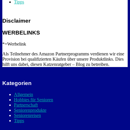
Tipps
Disclaimer
WERBELINKS
*=Werbelink
Als Teilnehmer des Amazon Partnerprogramms verdienen wir eine
Provision bei qualifizierten Käufen über unsere Produktlinks. Dies
hilft uns dabei, diesen Katzenratgeber – Blog zu betreiben.
Kategorien
Allgemein
Hobbies für Senioren
Partnerschaft
Seniorenprodukte
Seniorenreisen
Tipps