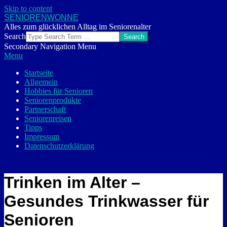
Skip to content
SENIORENWONNE
Alles zum glücklichen Alltag im Seniorenalter
Search
Secondary Navigation Menu
Menu
Startseite
Allgemein
Hobbies für Senioren
Seniorenprodukte
Partnerschaft
Seniorenreisen
Tipps
Impressum
Datenschutzerklärung
Trinken im Alter –
Gesundes Trinkwasser für
Senioren